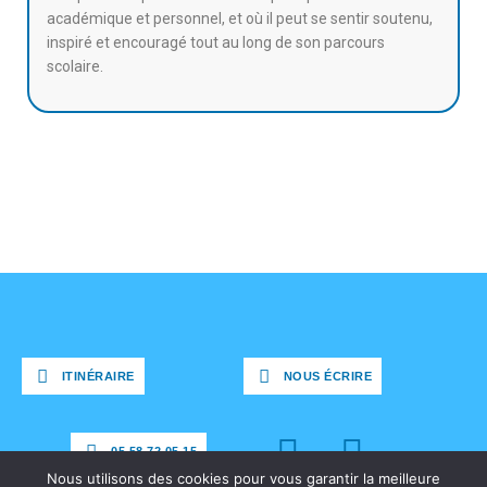
académique et personnel, et où il peut se sentir soutenu,
inspiré et encouragé tout au long de son parcours
scolaire.
ITINÉRAIRE
NOUS ÉCRIRE
ITINÉRAIRE
NOUS ÉCRIRE
05 58 72 05 15
Nous utilisons des cookies pour vous garantir la meilleure
05 58 72 05 15