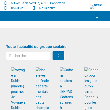
5 Avenue de Verdun, 40130 Capbreton
05 58 72 05 15
Nous écrire
Accueil
/
2023
/
mai
Toute l'actualité du groupe scolaire
Cadrans
Cadeaux
Voyage à
solaires
pour les
Dublin
à
gens