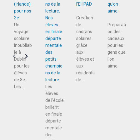
(Irlande)
l’EHPAD
qu’on
pour nos
aime.
3e
Nos
Création
Un
élèves
de
Préparati
voyage
en finale
cadrans
on des
scolaire
départe
solaires
cadeaux
inoubliab
mentale
grâce
pour les
le à
des
aux
gens que
Dublin
petits
élèves et
l'on
pour les
champio
aux
aime.
élèves
ns de la
résidents
de 3e.
lecture.
de...
Les...
Les
élèves
de l’école
brillent
en finale
départe
mentale
des