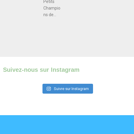
Petits
Champio
ns de...
Suivez-nous sur Instagram
Suivre sur Instagram