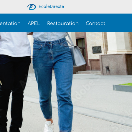
EcoleDirecte
ientation
APEL
Restauration
Contact