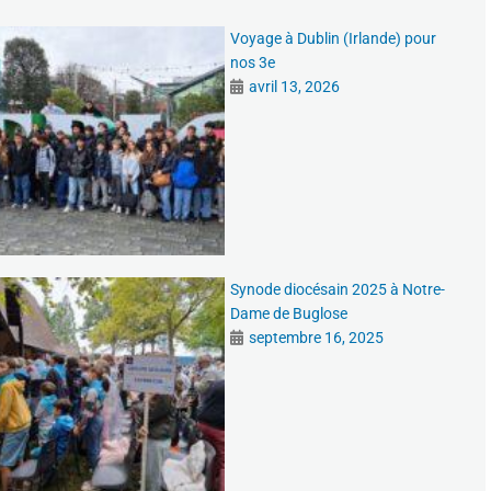
Voyage à Dublin (Irlande) pour
nos 3e
avril 13, 2026
Synode diocésain 2025 à Notre-
Dame de Buglose
septembre 16, 2025