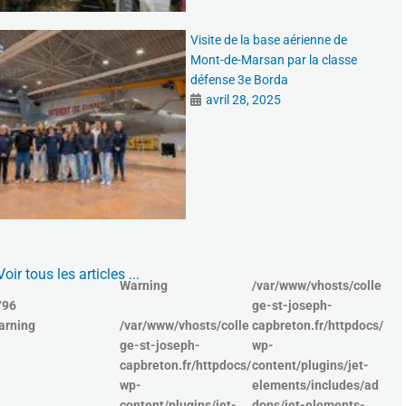
Visite de la base aérienne de
Mont-de-Marsan par la classe
défense 3e Borda
avril 28, 2025
Voir tous les articles ...
Warning
/var/www/vhosts/colle
796
ge-st-joseph-
arning
/var/www/vhosts/colle
capbreton.fr/httpdocs/
ge-st-joseph-
wp-
capbreton.fr/httpdocs/
content/plugins/jet-
wp-
elements/includes/ad
content/plugins/jet-
dons/jet-elements-