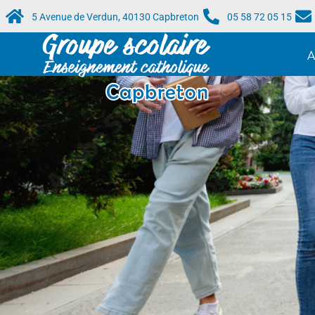
5 Avenue de Verdun, 40130 Capbreton
05 58 72 05 15
A
Accueil
/
Collège