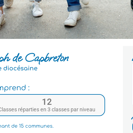
eph de Capbreton
e diocésaine
mprend :
12
Classes réparties en 3 classes par niveau
enant de 15 communes.