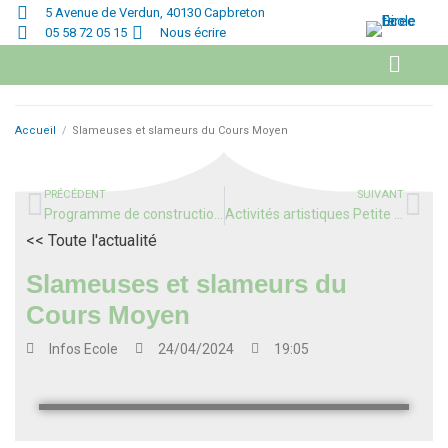
5 Avenue de Verdun, 40130 Capbreton
05 58 72 05 15
Nous écrire
Accueil
/
Slameuses et slameurs du Cours Moyen
PRÉCÉDENT
SUIVANT
Programme de construction en géométrie pour les oeufs de Pâques
Activités artistiques Petite Section
<< Toute l'actualité
Slameuses et slameurs du
Cours Moyen
Infos
Ecole
24/04/2024
19:05