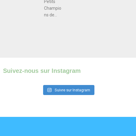
Petits
Champio
ns de...
Suivez-nous sur Instagram
Suivre sur Instagram