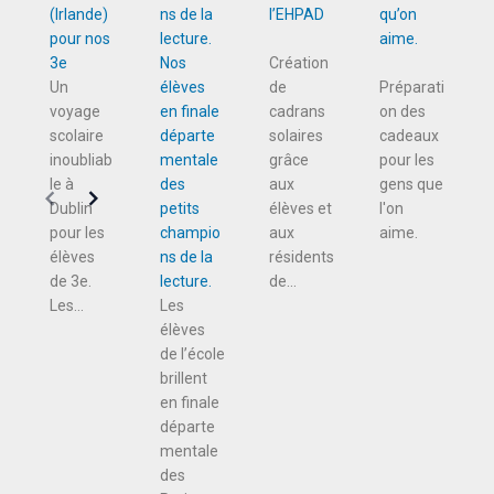
(Irlande)
l’EHPAD
qu’on
pour nos
aime.
3e
Nos
Création
Un
élèves
de
Préparati
voyage
en finale
cadrans
on des
scolaire
départe
solaires
cadeaux
inoubliab
mentale
grâce
pour les
le à
des
aux
gens que
Dublin
petits
élèves et
l'on
pour les
champio
aux
aime.
élèves
ns de la
résidents
de 3e.
lecture.
de...
Les...
Les
élèves
de l’école
brillent
en finale
départe
mentale
des