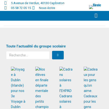
5 Avenue de Verdun, 40130 Capbreton
05 58 72 05 15
Nous écrire
Accueil
/
2024
/
mai
Toute l'actualité du groupe scolaire
Cadrans
Cadeaux
Voyage à
solaires
pour les
Dublin
à
gens