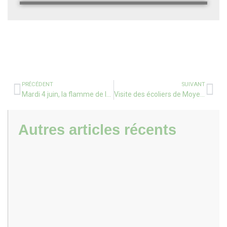
PRÉCÉDENT
SUIVANT
Mardi 4 juin, la flamme de la Paix et de l’Espérance, à travers une chaîne humaine constituée des élèves et adultes, symbole de la Fraternité et de la Vie qui nous relie, a parcouru notre groupe scolaire.
Visite des écoliers de Moyenne Section à la caserne des pompiers de Capbreton
Autres articles récents