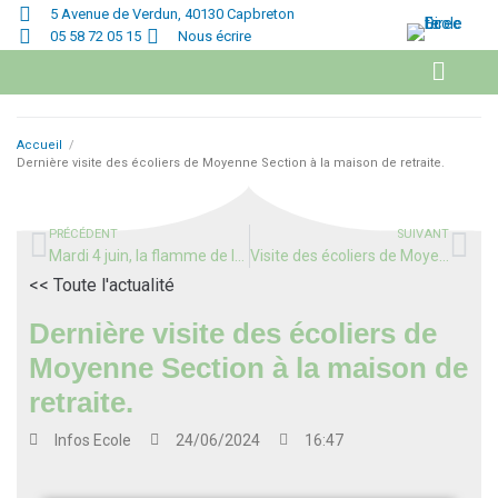
5 Avenue de Verdun, 40130 Capbreton
05 58 72 05 15
Nous écrire
Accueil
/
Dernière visite des écoliers de Moyenne Section à la maison de retraite.
PRÉCÉDENT
SUIVANT
Mardi 4 juin, la flamme de la Paix et de l’Espérance, à travers une chaîne humaine constituée des élèves et adultes, symbole de la Fraternité et de la Vie qui nous relie, a parcouru notre groupe scolaire.
Visite des écoliers de Moyenne Section à la caserne des pompiers de Capbreton
<< Toute l'actualité
Dernière visite des écoliers de
Moyenne Section à la maison de
retraite.
Infos
Ecole
24/06/2024
16:47