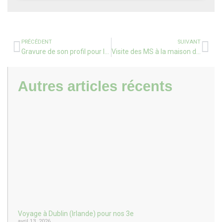
PRÉCÉDENT
SUIVANT
Gravure de son profil pour la fête des pères, en CE1 & CE2
Visite des MS à la maison de retraite de Capbreton
Autres articles récents
Voyage à Dublin (Irlande) pour nos 3e
avril 13, 2026