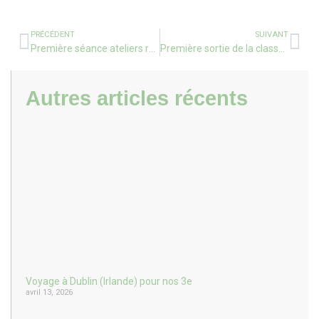
Traits verticaux en MS
Traits verticaux en MS
PRÉCÉDENT
SUIVANT
Première séance ateliers rugby des CP-CE1-CE2
Première sortie de la classe Défense à Bayonne
Autres articles récents
Voyage à Dublin (Irlande) pour nos 3e
avril 13, 2026