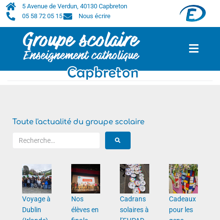
5 Avenue de Verdun, 40130 Capbreton
05 58 72 05 15
Nous écrire
Accueil
/
2024
/
novembre
/
7
Toute l'actualité du groupe scolaire
Voyage à
Nos
Cadrans
Cadeaux
Dublin
élèves en
solaires à
pour les