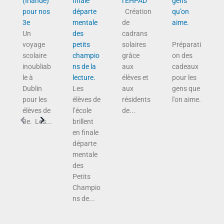
(Irlande)
finale
l’EHPAD
gens
pour nos
départe
Création
qu’on
3e
mentale
de
aime.
Un
des
cadrans
voyage
petits
solaires
Préparati
scolaire
champio
grâce
on des
inoubliab
ns de la
aux
cadeaux
le à
lecture.
élèves et
pour les
Dublin
Les
aux
gens que
pour les
élèves de
résidents
l'on aime.
élèves de
l’école
de...
3e. Les...
brillent
en finale
départe
mentale
des
Petits
Champio
ns de...