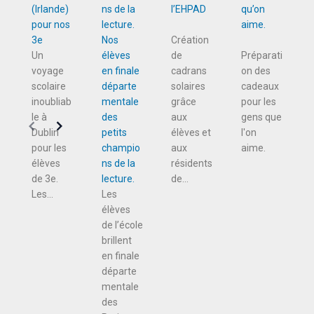
(Irlande)
l’EHPAD
qu’on
pour nos
aime.
3e
Nos
Création
Un
élèves
de
Préparati
voyage
en finale
cadrans
on des
scolaire
départe
solaires
cadeaux
inoubliab
mentale
grâce
pour les
le à
des
aux
gens que
Dublin
petits
élèves et
l'on
pour les
champio
aux
aime.
élèves
ns de la
résidents
de 3e.
lecture.
de...
Les...
Les
élèves
de l’école
brillent
en finale
départe
mentale
des