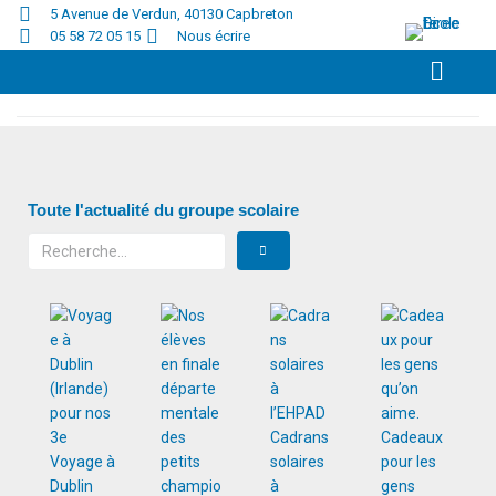
5 Avenue de Verdun, 40130 Capbreton
05 58 72 05 15
Nous écrire
Accueil
/
2024
/
décembre
/
17
Toute l'actualité du groupe scolaire
Cadrans
Cadeaux
Voyage à
solaires
pour les
Dublin
à
gens