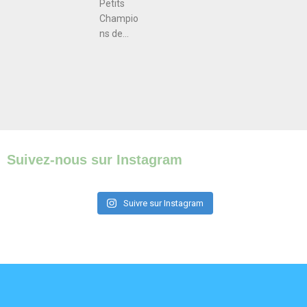
Petits
Champio
ns de...
Suivez-nous sur Instagram
Suivre sur Instagram