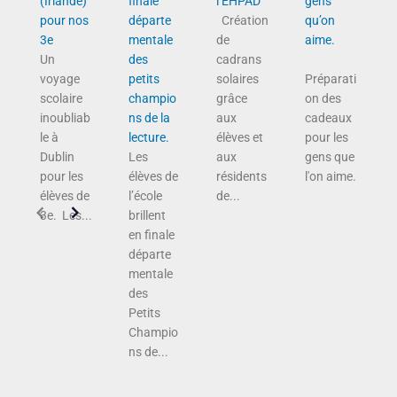
(Irlande)
finale
l’EHPAD
gens
pour nos
départe
Création
qu’on
3e
mentale
de
aime.
Un
des
cadrans
voyage
petits
solaires
Préparati
scolaire
champio
grâce
on des
inoubliab
ns de la
aux
cadeaux
le à
lecture.
élèves et
pour les
Dublin
Les
aux
gens que
pour les
élèves de
résidents
l'on aime.
élèves de
l’école
de...
3e. Les...
brillent
en finale
départe
mentale
des
Petits
Champio
ns de...