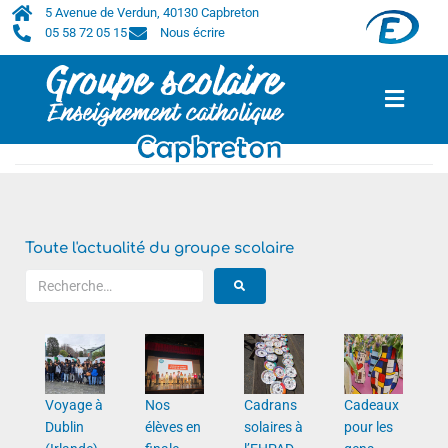
5 Avenue de Verdun, 40130 Capbreton
05 58 72 05 15
Nous écrire
Accueil
/
2025
/
avril
Toute l'actualité du groupe scolaire
Voyage à
Nos
Cadrans
Cadeaux
Dublin
élèves en
solaires à
pour les