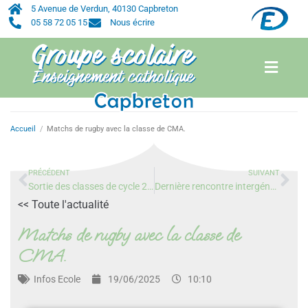
5 Avenue de Verdun, 40130 Capbreton
05 58 72 05 15
Nous écrire
Accueil
/
Matchs de rugby avec la classe de CMA.
PRÉCÉDENT
SUIVANT
Sortie des classes de cycle 2 avec l’association « Les Voiles S’en Mêlent ».
Dernière rencontre intergénérationnelle à l’EHPAD Bernard Lesgourgues.
<< Toute l'actualité
Matchs de rugby avec la classe de
CMA.
Infos
Ecole
19/06/2025
10:10