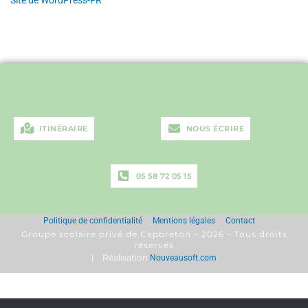
ITINÉRAIRE
NOUS ÉCRIRE
ITINÉRAIRE
NOUS ÉCRIRE
05 58 72 05 15
05 58 72 05 15
Politique de confidentialité
Mentions légales
Contact
Groupe scolaire privé de Capbreton – 2026 – Tous droits
réservés
| Réalisation
Nouveausoft.com