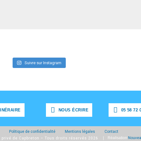
Suivre sur Instagram
TINÉRAIRE
NOUS ÉCRIRE
05 58 72 
TINÉRAIRE
NOUS ÉCRIRE
05 58 72 0
Politique de confidentialité
Mentions légales
Contact
| Réalisation
Nouvea
 privé de Capbreton – Tous droits réservés 2026