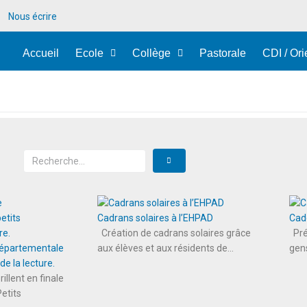
Nous écrire
Accueil
Ecole
Collège
Pastorale
CDI / Ori
Cadrans solaires à l’EHPAD
Cad
Création de cadrans solaires grâce
Pré
 départementale
aux élèves et aux résidents de...
gens
e la lecture.
rillent en finale
etits