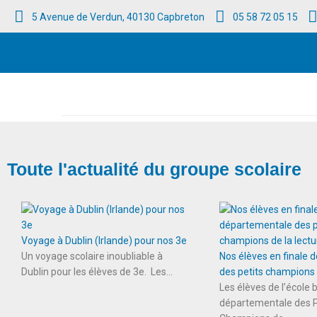
5 Avenue de Verdun, 40130 Capbreton
05 58 72 05 15
Accueil
/
2025
/
septembre
/
16
Toute l'actualité du groupe scolaire
Voyage à Dublin (Irlande) pour nos 3e
Un voyage scolaire inoubliable à
Nos élèves en finale
Dublin pour les élèves de 3e. Les...
des petits champions d
Les élèves de l’école b
départementale des P