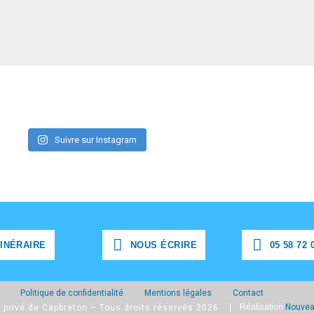
Suivre sur Instagram
TINÉRAIRE
NOUS ÉCRIRE
05 58 72 
TINÉRAIRE
NOUS ÉCRIRE
05 58 72 0
Politique de confidentialité
Mentions légales
Contact
| Réalisation
Nouvea
 privé de Capbreton – Tous droits réservés 2026