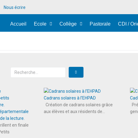
Nous écrire
Accueil
Ecole
Collège
Pastorale
CDI / Ori
Cadrans solaires à l’EHPAD
Cad
Création de cadrans solaires grâce
Pré
 départementale
aux élèves et aux résidents de...
gens
e la lecture.
rillent en finale
etits