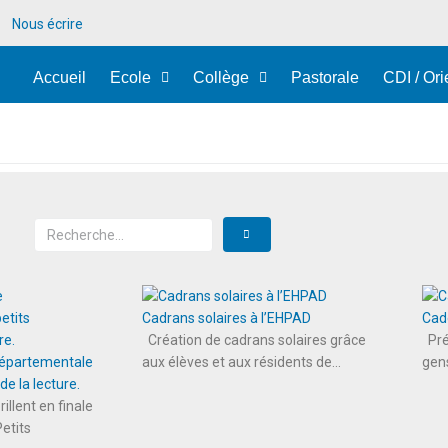
Nous écrire
Accueil
Ecole
Collège
Pastorale
CDI / Ori
Cadrans solaires à l’EHPAD
Cad
Création de cadrans solaires grâce
Pré
 départementale
aux élèves et aux résidents de...
gens
e la lecture.
rillent en finale
etits