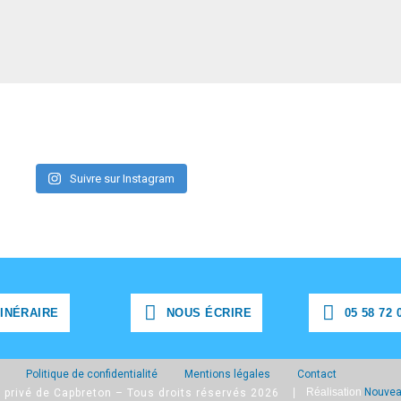
Suivre sur Instagram
TINÉRAIRE
NOUS ÉCRIRE
05 58 72 
TINÉRAIRE
NOUS ÉCRIRE
05 58 72 0
Politique de confidentialité
Mentions légales
Contact
| Réalisation
Nouvea
 privé de Capbreton – Tous droits réservés 2026