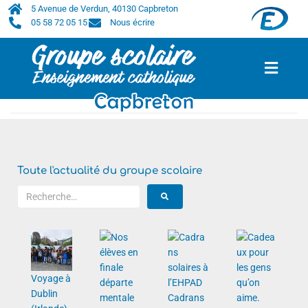
5 Avenue de Verdun, 40130 Capbreton
05 58 72 05 15
Nous écrire
Accueil
/
2023
/
mai
/
5
Toute l'actualité du groupe scolaire
Voyage à
Dublin
Cadrans