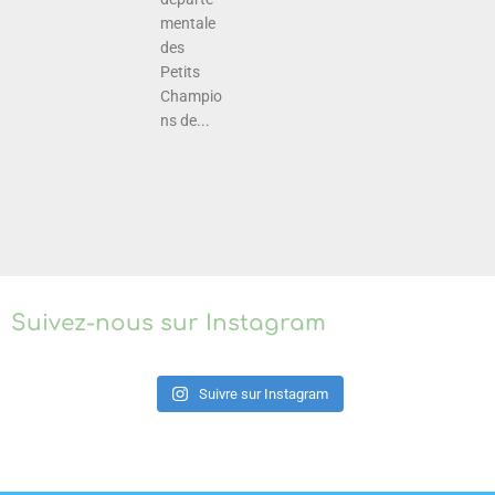
mentale
des
Petits
Champio
ns de...
Suivez-nous sur Instagram
Suivre sur Instagram