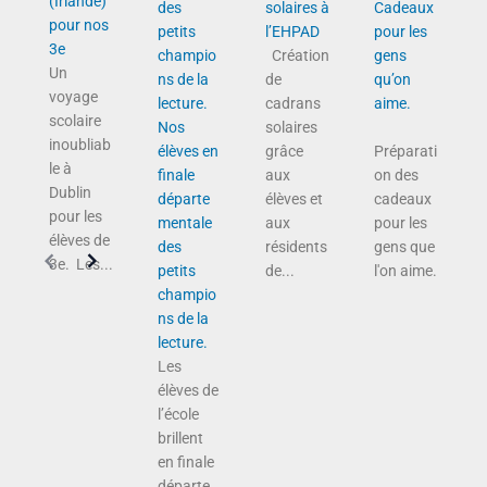
(Irlande)
solaires à
Cadeaux
pour nos
l’EHPAD
pour les
3e
Création
gens
Un
de
qu’on
voyage
cadrans
aime.
scolaire
Nos
solaires
inoubliab
élèves en
grâce
Préparati
le à
finale
aux
on des
Dublin
départe
élèves et
cadeaux
pour les
mentale
aux
pour les
élèves de
des
résidents
gens que
3e. Les...
petits
de...
l'on aime.
champio
ns de la
lecture.
Les
élèves de
l’école
brillent
en finale
départe