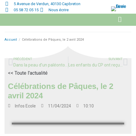
5 Avenue de Verdun, 40130 Capbreton
05 58 72 05 15
Nous écrire
Accueil
/
Célébrations de Pâques, le 2 avril 2024
PRÉCÉDENT
SUIVANT
Dans la peau d’un paléontologue, découverte de fossiles en classe de CMA.
Les enfants du CP ont reçu chacun un livre offert par le département des Landes
<< Toute l'actualité
Célébrations de Pâques, le 2
avril 2024
Infos
Ecole
11/04/2024
10:10