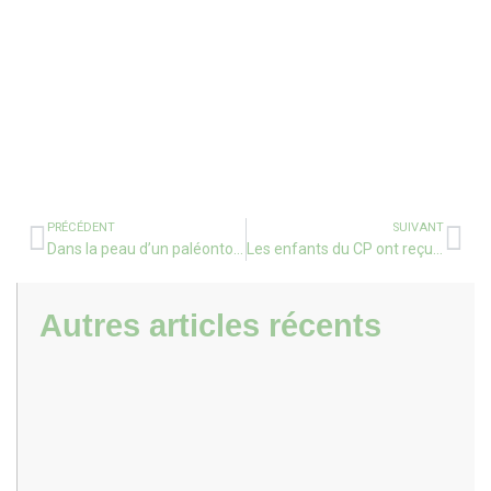
PRÉCÉDENT
SUIVANT
Dans la peau d’un paléontologue, découverte de fossiles en classe de CMA.
Les enfants du CP ont reçu chacun un livre offert par le département des Landes
Autres articles récents