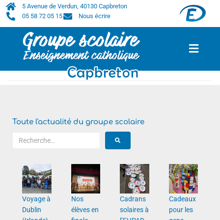
5 Avenue de Verdun, 40130 Capbreton
05 58 72 05 15
Nous écrire
Accueil
/
2025
/
avril
/
30
Toute l'actualité du groupe scolaire
Voyage à
Nos
Cadrans
Cadeaux
Dublin
élèves en
solaires à
pour les