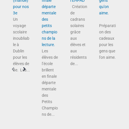
(Irlande)
finale
l’EHPAD
gens
pour nos
départe
Création
qu’on
3e
mentale
de
aime.
Un
des
cadrans
voyage
petits
solaires
Préparati
scolaire
champio
grâce
on des
inoubliab
ns de la
aux
cadeaux
le à
lecture.
élèves et
pour les
Dublin
Les
aux
gens que
pour les
élèves de
résidents
l'on aime.
élèves de
l’école
de...
3e. Les...
brillent
en finale
départe
mentale
des
Petits
Champio
ns de...