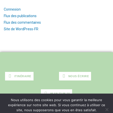
Connexion
Flux des publications
Flux des commentaires
Site de WordPress-FR
ITINÉRAIRE
NOUS ÉCRIRE
ITINÉRAIRE
NOUS ÉCRIRE
05 58 72 05 15
Nous utilisons des cookies pour vous garantir la meilleure
05 58 72 05 15
expérience sur notre site web. Si vous continuez à utiliser ce
site, nous supposerons que vous en êtes satisfait.
Politique de confidentialité
Mentions légales
Contact