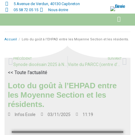
5 Avenue de Verdun, 40130 Capbreton
05 58 72 05 15
Nous écrire
Accueil
/
Loto du goût à l’EHPAD entre les Moyenne Section et les résidents.
PRÉCÉDENT
SUIVANT
Synode diocésain 2025 à Notre-Dame de Buglose
Visite du PARCC (centre d’art contemporain de Labenne) par les élèves de l’école.
<< Toute l'actualité
Loto du goût à l’EHPAD entre
les Moyenne Section et les
résidents.
Infos
Ecole
03/11/2025
11:19