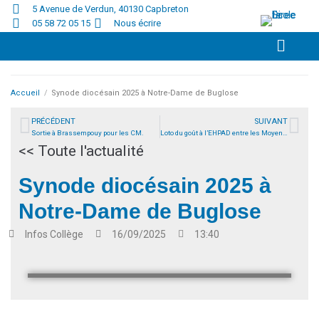
5 Avenue de Verdun, 40130 Capbreton
05 58 72 05 15
Nous écrire
Accueil
/
Synode diocésain 2025 à Notre-Dame de Buglose
PRÉCÉDENT
SUIVANT
Sortie à Brassempouy pour les CM.
Loto du goût à l’EHPAD entre les Moyenne Section et les résidents.
<< Toute l'actualité
Synode diocésain 2025 à
Notre-Dame de Buglose
Infos
Collège
16/09/2025
13:40